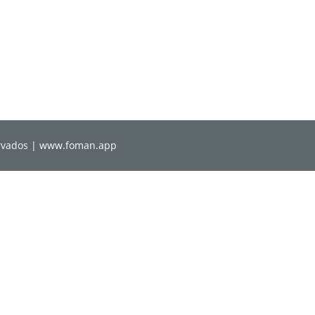
ervados | www.foman.app