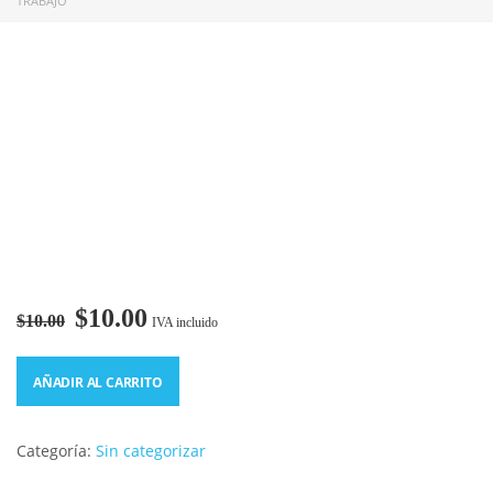
TRABAJO
$
10.00
$
10.00
IVA incluido
AÑADIR AL CARRITO
Categoría:
Sin categorizar