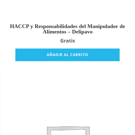
HACCP y Responsabilidades del Manipulador de
Alimentos – Delipavo
Gratis
AÑADIR AL CARRITO