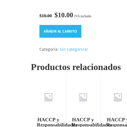
$
10.00
$
10.00
IVA incluido
AÑADIR AL CARRITO
Categoría:
Sin categorizar
Productos relacionados
HACCP y
HACCP y
HACCP 
Responsabilidades
Responsabilidades
Responsa