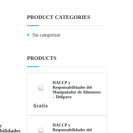
PRODUCT CATEGORIES
Sin categorizar
PRODUCTS
HACCP y
Responsabilidades del
Manipulador de Alimentos
– Delipavo
Gratis
y
HACCP y
bilidades
Responsabilidades del