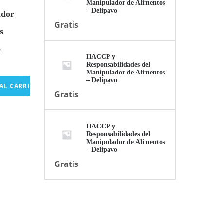
Manipulador de Alimentos
– Delipavo
ador
Gratis
s
o
HACCP y
Responsabilidades del
Manipulador de Alimentos
– Delipavo
AL CARRITO
Gratis
HACCP y
Responsabilidades del
Manipulador de Alimentos
– Delipavo
Gratis