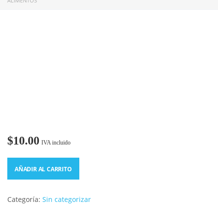
ALIMENTOS
$
10.00
IVA incluido
AÑADIR AL CARRITO
Categoría:
Sin categorizar