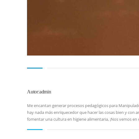
Autor:admin
Me encantan generar procesos pedagógicos para Manipuladores
hay nada más enriquecedor que hacer las cosas bien y con amo
fomentar una cultura en higiene alimentaria, ¡Nos vemos en c