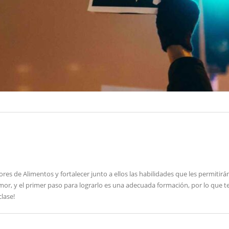
 de Alimentos y fortalecer junto a ellos las habilidades que les permitir
r, y el primer paso para lograrlo es una adecuada formación, por lo que te i
lase!